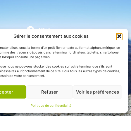
APNP
Gérer le consentement aux cookies
APNP
matérialisés sous la forme d’un petit fichier texte au format alphanumérique, se
Parc national des Pyrénées
comme des traceurs déposés dans le terminal (ordinateur, tablette, smartphone)
te lorsqu’il consulte une page web.
e que nous ne pouvons stocker des cookies sur votre terminal que s’ils sont
écessaires au fonctionnement de ce site. Pour tous les autres types de cookies,
esoin de votre consentement.
cepter
Refuser
Voir les préférences
Politique de confidentialité
 communication