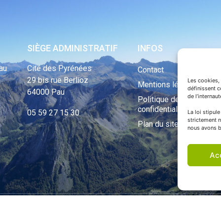
SIÈGE ADMINISTRATIF
INFOS
au
Cité des Pyrénées
Contact
29 bis rue Berlioz
Les cookies, 
Mentions légales
définissent 
64000 Pau
de l’internau
Politique de
confidentialité
05 59 27 15 30
La loi stipul
strictement n
Plan du site
nous avons b
Ac
ht Tous droits réservés © 1970 - 2023 | Une réalisation Happiness -
Agence de