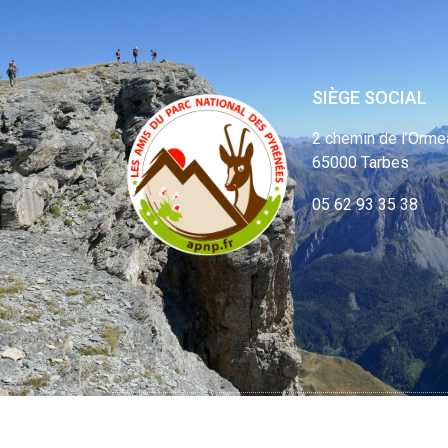
SIÈGE SOCIAL
2 chemin de l’Orme
65000 Tarbes
05 62 93 35 38
© APNP Copyrig