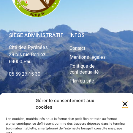
SIÈGE ADMINISTRATIF
INFOS
Cité des Pyrénées
Contact
29 bis rue Berlioz
Mentions légales
64000 Pau
Politique de
confidentialité
05 59 27 15 30
Plan du site
Gérer le consentement aux
APNP
cookies
APNP
Les cookies, matérialisés sous la forme d’un petit fichier texte au format
alphanumérique, se définissent comme des traceurs déposés dans le terminal
Parc national des Pyrénées
(ordinateur, tablette, smartphone) de l’internaute lorsqu’il consulte une page