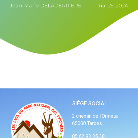
Jean-Marie DELADERRIERE
mai 29, 2024
SIÈGE SOCIAL
2 chemin de l’Ormeau
65000 Tarbes
05 62 93 35 38