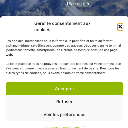
Plan du site
Gérer le consentement aux
APNP
cookies
APNP
Les cookies, matérialisés sous la forme d’un petit fichier texte au format
alphanumérique, se définissent comme des traceurs déposés dans le terminal
Parc national des Pyrénées
(ordinateur, tablette, smartphone) de l’internaute lorsqu’il consulte une page
web.
La loi stipule que nous ne pouvons stocker des cookies sur votre terminal que
s’ils sont strictement nécessaires au fonctionnement de ce site. Pour tous les
autres types de cookies, nous avons besoin de votre consentement.
Accepter
Refuser
© APNP Copyright Tous droits réservés © 1970 - 2023 | Une
Voir les préférences
réalisation Happiness -
Agence de communication
Politique de confidentialité