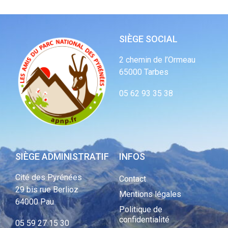
SIÈGE SOCIAL
2 chemin de l’Ormeau
65000 Tarbes
05 62 93 35 38
SIÈGE ADMINISTRATIF
INFOS
Cité des Pyrénées
Contact
29 bis rue Berlioz
Mentions légales
64000 Pau
Politique de
confidentialité
05 59 27 15 30