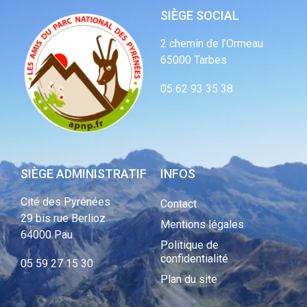
SIÈGE SOCIAL
2 chemin de l’Ormeau
65000 Tarbes
05 62 93 35 38
SIÈGE ADMINISTRATIF
INFOS
Cité des Pyrénées
Contact
29 bis rue Berlioz
Mentions légales
64000 Pau
Politique de
confidentialité
05 59 27 15 30
Plan du site