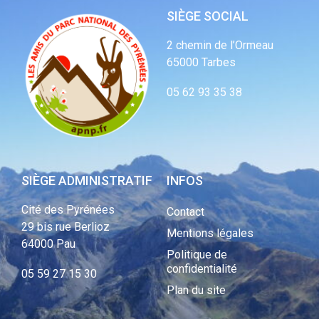
SIÈGE SOCIAL
2 chemin de l’Ormeau
65000 Tarbes
05 62 93 35 38
SIÈGE ADMINISTRATIF
INFOS
Cité des Pyrénées
Contact
29 bis rue Berlioz
Mentions légales
64000 Pau
Politique de
confidentialité
05 59 27 15 30
Plan du site