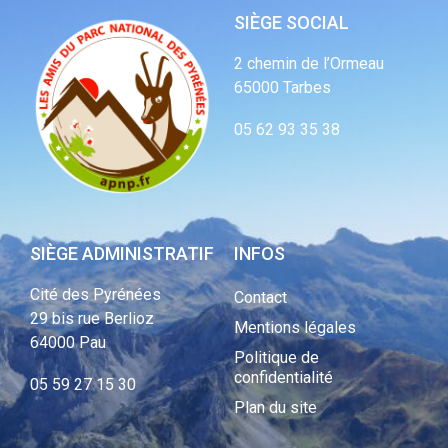
SIÈGE SOCIAL
2 chemin de l’Ormeau
65000 Tarbes
05 62 93 35 38
SIÈGE ADMINISTRATIF
INFOS
Cité des Pyrénées
Contact
29 bis rue Berlioz
Mentions légales
64000 Pau
Politique de
confidentialité
05 59 27 15 30
Plan du site