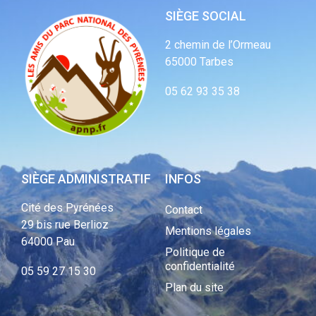
SIÈGE SOCIAL
2 chemin de l’Ormeau
65000 Tarbes
05 62 93 35 38
SIÈGE ADMINISTRATIF
INFOS
Cité des Pyrénées
Contact
29 bis rue Berlioz
Mentions légales
64000 Pau
Politique de
confidentialité
05 59 27 15 30
Plan du site