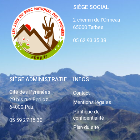
SIÈGE SOCIAL
2 chemin de l’Ormeau
65000 Tarbes
05 62 93 35 38
SIÈGE ADMINISTRATIF
INFOS
Cité des Pyrénées
Contact
29 bis rue Berlioz
Mentions légales
64000 Pau
Politique de
confidentialité
05 59 27 15 30
Plan du site