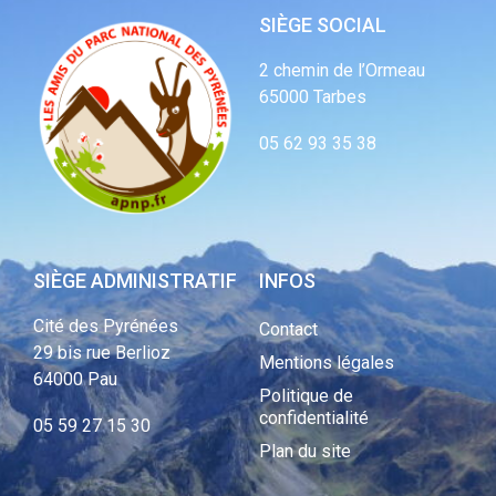
SIÈGE SOCIAL
2 chemin de l’Ormeau
65000 Tarbes
05 62 93 35 38
SIÈGE ADMINISTRATIF
INFOS
Cité des Pyrénées
Contact
29 bis rue Berlioz
Mentions légales
64000 Pau
Politique de
confidentialité
05 59 27 15 30
Plan du site