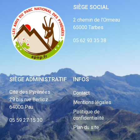
SIÈGE SOCIAL
2 chemin de l’Ormeau
65000 Tarbes
05 62 93 35 38
SIÈGE ADMINISTRATIF
INFOS
Cité des Pyrénées
Contact
29 bis rue Berlioz
Mentions légales
64000 Pau
Politique de
confidentialité
05 59 27 15 30
Plan du site