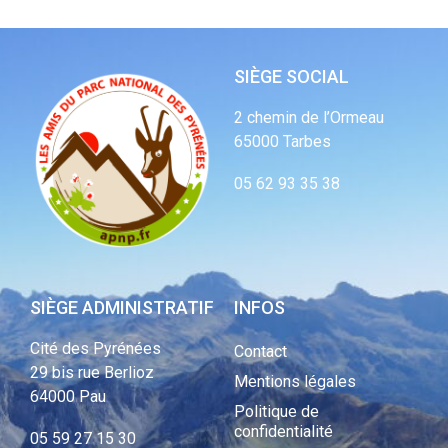
SIÈGE SOCIAL
2 chemin de l’Ormeau
65000 Tarbes
05 62 93 35 38
SIÈGE ADMINISTRATIF
INFOS
Cité des Pyrénées
Contact
29 bis rue Berlioz
Mentions légales
64000 Pau
Politique de
confidentialité
05 59 27 15 30