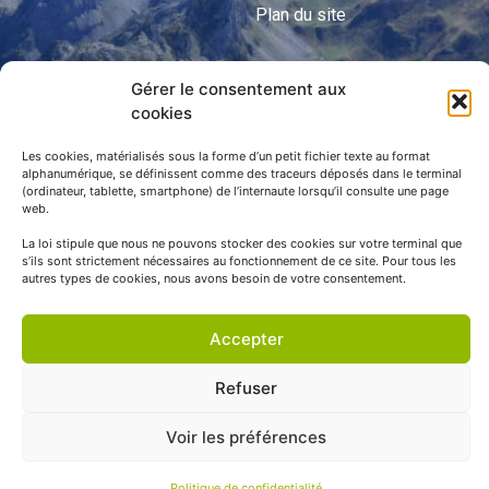
Plan du site
Gérer le consentement aux
APNP
cookies
APNP
Les cookies, matérialisés sous la forme d’un petit fichier texte au format
alphanumérique, se définissent comme des traceurs déposés dans le terminal
Parc national des Pyrénées
(ordinateur, tablette, smartphone) de l’internaute lorsqu’il consulte une page
web.
La loi stipule que nous ne pouvons stocker des cookies sur votre terminal que
s’ils sont strictement nécessaires au fonctionnement de ce site. Pour tous les
autres types de cookies, nous avons besoin de votre consentement.
Accepter
Refuser
© APNP Copyright Tous droits réservés © 1970 - 2023 | Une
Voir les préférences
réalisation Happiness -
Agence de communication
Politique de confidentialité