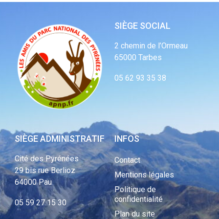
SIÈGE SOCIAL
2 chemin de l’Ormeau
65000 Tarbes
05 62 93 35 38
SIÈGE ADMINISTRATIF
INFOS
Cité des Pyrénées
Contact
29 bis rue Berlioz
Mentions légales
64000 Pau
Politique de
confidentialité
05 59 27 15 30
Plan du site