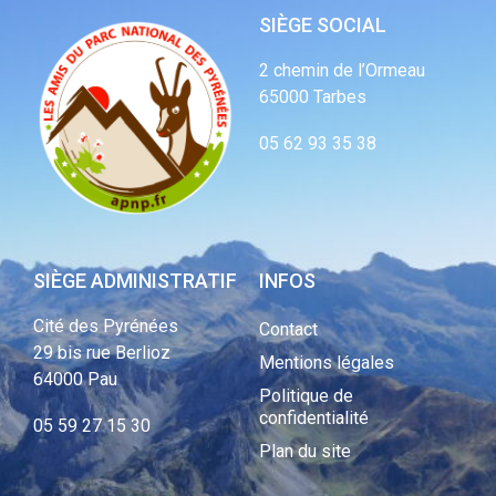
SIÈGE SOCIAL
2 chemin de l’Ormeau
65000 Tarbes
05 62 93 35 38
SIÈGE ADMINISTRATIF
INFOS
Cité des Pyrénées
Contact
29 bis rue Berlioz
Mentions légales
64000 Pau
Politique de
confidentialité
05 59 27 15 30
Plan du site