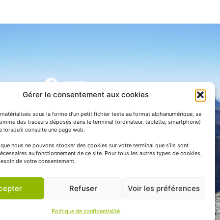
APNP
Gérer le consentement aux cookies
APNP
matérialisés sous la forme d’un petit fichier texte au format alphanumérique, se
Parc national des Pyrénées
comme des traceurs déposés dans le terminal (ordinateur, tablette, smartphone)
te lorsqu’il consulte une page web.
e que nous ne pouvons stocker des cookies sur votre terminal que s’ils sont
écessaires au fonctionnement de ce site. Pour tous les autres types de cookies,
esoin de votre consentement.
cepter
Refuser
Voir les préférences
Politique de confidentialité