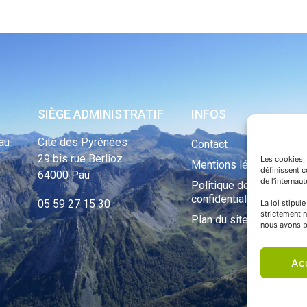
SIÈGE ADMINISTRATIF
INFOS
au
Cité des Pyrénées
Contact
29 bis rue Berlioz
Les cookies, 
Mentions légales
définissent 
64000 Pau
de l’internau
Politique de
confidentialité
05 59 27 15 30
La loi stipul
strictement n
Plan du site
nous avons b
Ac