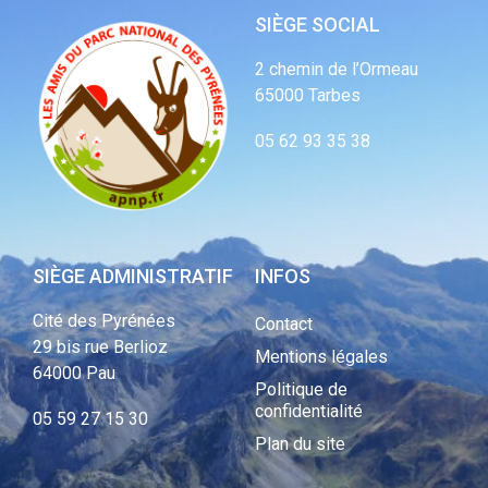
SIÈGE SOCIAL
2 chemin de l’Ormeau
65000 Tarbes
05 62 93 35 38
SIÈGE ADMINISTRATIF
INFOS
Cité des Pyrénées
Contact
29 bis rue Berlioz
Mentions légales
64000 Pau
Politique de
confidentialité
05 59 27 15 30
Plan du site