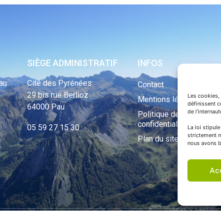
SIÈGE ADMINISTRATIF
INFOS
au
Cité des Pyrénées
Contact
29 bis rue Berlioz
Les cookies, 
Mentions légales
définissent 
64000 Pau
de l’internau
Politique de
confidentialité
05 59 27 15 30
La loi stipul
strictement n
Plan du site
nous avons b
Ac