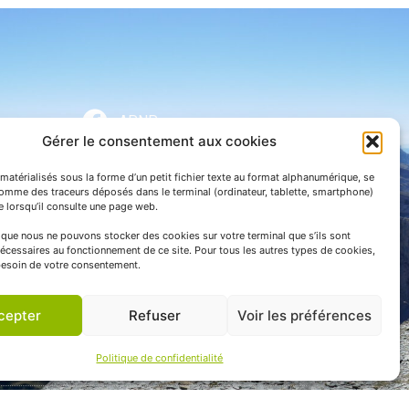
APNP
Gérer le consentement aux cookies
APNP
matérialisés sous la forme d’un petit fichier texte au format alphanumérique, se
Parc national des Pyrénées
comme des traceurs déposés dans le terminal (ordinateur, tablette, smartphone)
te lorsqu’il consulte une page web.
e que nous ne pouvons stocker des cookies sur votre terminal que s’ils sont
écessaires au fonctionnement de ce site. Pour tous les autres types de cookies,
esoin de votre consentement.
cepter
Refuser
Voir les préférences
Politique de confidentialité