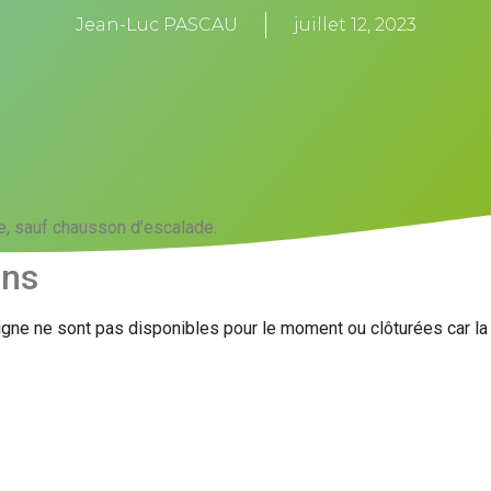
Jean-Luc PASCAU
juillet 12, 2023
e, sauf chausson d’escalade.
ons
igne ne sont pas disponibles pour le moment ou clôturées car l