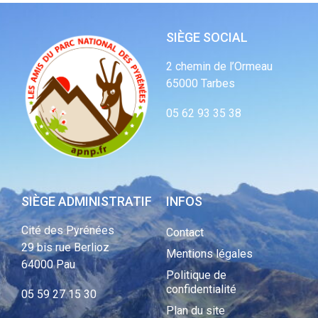
SIÈGE SOCIAL
2 chemin de l’Ormeau
65000 Tarbes
05 62 93 35 38
SIÈGE ADMINISTRATIF
INFOS
Cité des Pyrénées
Contact
29 bis rue Berlioz
Mentions légales
64000 Pau
Politique de
confidentialité
05 59 27 15 30
Plan du site