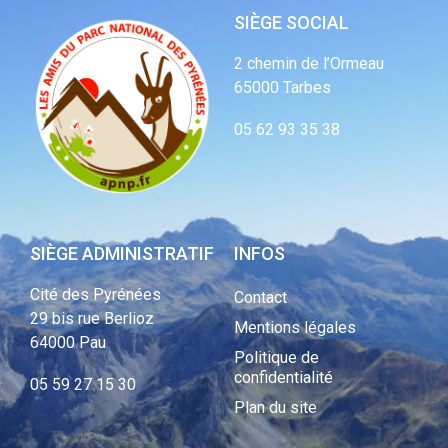
SIÈGE SOCIAL
2 chemin de l’Ormeau
65000 Tarbes
05 62 93 35 38
SIÈGE ADMINISTRATIF
INFOS
Cité des Pyrénées
Contact
29 bis rue Berlioz
Mentions légales
64000 Pau
Politique de
confidentialité
05 59 27 15 30
Plan du site