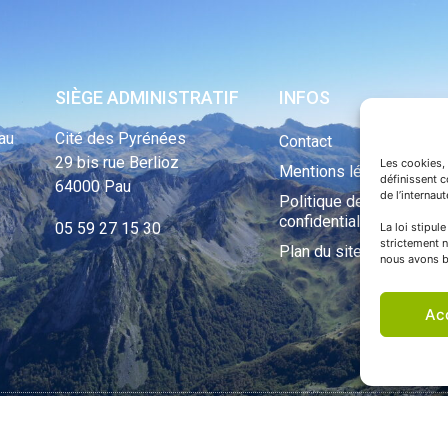
SIÈGE ADMINISTRATIF
INFOS
au
Cité des Pyrénées
Contact
29 bis rue Berlioz
Les cookies, 
Mentions légales
définissent 
64000 Pau
de l’internau
Politique de
confidentialité
05 59 27 15 30
La loi stipul
strictement n
Plan du site
nous avons b
Ac
ht Tous droits réservés © 1970 - 2023 | Une réalisation Happiness -
Agence de