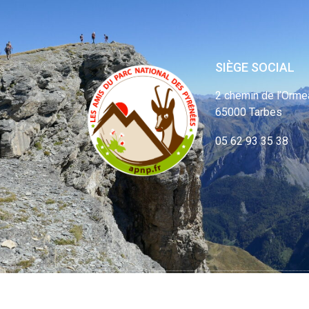
SIÈGE SOCIAL
2 chemin de l’Orme
65000 Tarbes
05 62 93 35 38
© APNP Copyrig