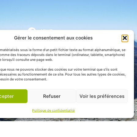
APNP
Gérer le consentement aux cookies
APNP
matérialisés sous la forme d’un petit fichier texte au format alphanumérique, se
Parc national des Pyrénées
comme des traceurs déposés dans le terminal (ordinateur, tablette, smartphone)
te lorsqu’il consulte une page web.
e que nous ne pouvons stocker des cookies sur votre terminal que s’ils sont
écessaires au fonctionnement de ce site. Pour tous les autres types de cookies,
esoin de votre consentement.
cepter
Refuser
Voir les préférences
Politique de confidentialité
 communication