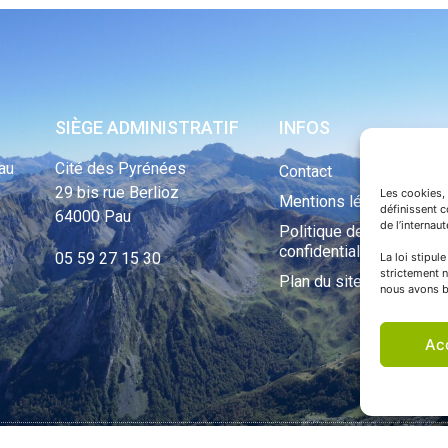
SIÈGE ADMINISTRATIF
INFOS
au
Cité des Pyrénées
Contact
29 bis rue Berlioz
Les cookies, 
Mentions légales
définissent 
64000 Pau
de l’internau
Politique de
confidentialité
05 59 27 15 30
La loi stipul
strictement n
Plan du site
nous avons b
Ac