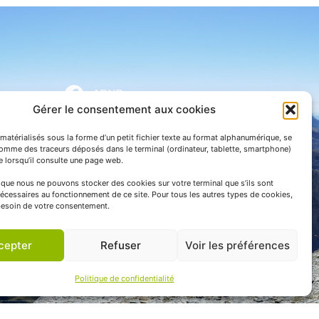
APNP
Gérer le consentement aux cookies
APNP
matérialisés sous la forme d’un petit fichier texte au format alphanumérique, se
Parc national des Pyrénées
comme des traceurs déposés dans le terminal (ordinateur, tablette, smartphone)
te lorsqu’il consulte une page web.
e que nous ne pouvons stocker des cookies sur votre terminal que s’ils sont
écessaires au fonctionnement de ce site. Pour tous les autres types de cookies,
esoin de votre consentement.
cepter
Refuser
Voir les préférences
Politique de confidentialité