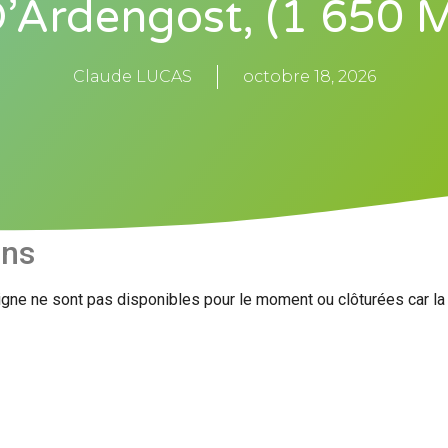
’Ardengost, (1 650 
Claude LUCAS
octobre 18, 2026
ons
igne ne sont pas disponibles pour le moment ou clôturées car l