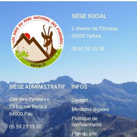
SIÈGE SOCIAL
2 chemin de l’Ormeau
65000 Tarbes
05 62 93 35 38
SIÈGE ADMINISTRATIF
INFOS
Cité des Pyrénées
Contact
29 bis rue Berlioz
Mentions légales
64000 Pau
Politique de
confidentialité
05 59 27 15 30
Plan du site