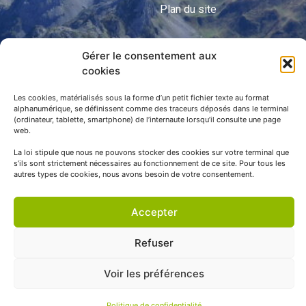
Plan du site
Gérer le consentement aux
APNP
cookies
APNP
Les cookies, matérialisés sous la forme d’un petit fichier texte au format
alphanumérique, se définissent comme des traceurs déposés dans le terminal
Parc national des Pyrénées
(ordinateur, tablette, smartphone) de l’internaute lorsqu’il consulte une page
web.
La loi stipule que nous ne pouvons stocker des cookies sur votre terminal que
s’ils sont strictement nécessaires au fonctionnement de ce site. Pour tous les
autres types de cookies, nous avons besoin de votre consentement.
Accepter
Refuser
© APNP Copyright Tous droits réservés © 1970 - 2023 | Une
Voir les préférences
réalisation Happiness -
Agence de communication
Politique de confidentialité