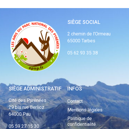
SIÈGE SOCIAL
2 chemin de l’Ormeau
65000 Tarbes
05 62 93 35 38
SIÈGE ADMINISTRATIF
INFOS
Cité des Pyrénées
Contact
29 bis rue Berlioz
Mentions légales
64000 Pau
Politique de
confidentialité
05 59 27 15 30