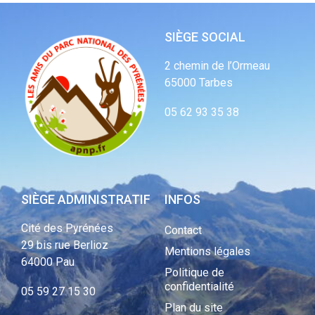
SIÈGE SOCIAL
2 chemin de l’Ormeau
65000 Tarbes
05 62 93 35 38
SIÈGE ADMINISTRATIF
INFOS
Cité des Pyrénées
Contact
29 bis rue Berlioz
Mentions légales
64000 Pau
Politique de
confidentialité
05 59 27 15 30
Plan du site