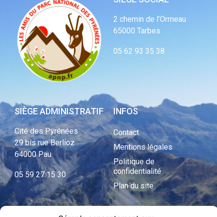
2 chemin de l’Ormeau
65000 Tarbes
05 62 93 35 38
SIÈGE ADMINISTRATIF
INFOS
Cité des Pyrénées
Contact
29 bis rue Berlioz
Mentions légales
64000 Pau
Politique de
confidentialité
05 59 27 15 30
Plan du site