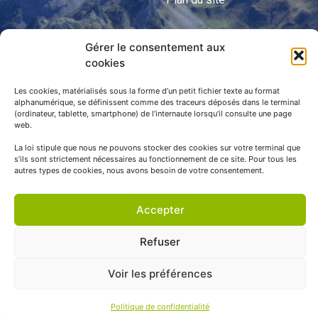
Gérer le consentement aux
APNP
cookies
APNP
Les cookies, matérialisés sous la forme d’un petit fichier texte au format
alphanumérique, se définissent comme des traceurs déposés dans le terminal
Parc national des Pyrénées
(ordinateur, tablette, smartphone) de l’internaute lorsqu’il consulte une page
web.
La loi stipule que nous ne pouvons stocker des cookies sur votre terminal que
s’ils sont strictement nécessaires au fonctionnement de ce site. Pour tous les
autres types de cookies, nous avons besoin de votre consentement.
Accepter
Refuser
© APNP Copyright Tous droits réservés © 1970 - 2023 | Une
Voir les préférences
réalisation Happiness -
Agence de communication
Politique de confidentialité