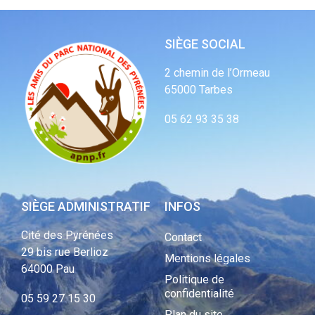
SIÈGE SOCIAL
2 chemin de l’Ormeau
65000 Tarbes
05 62 93 35 38
SIÈGE ADMINISTRATIF
INFOS
Cité des Pyrénées
Contact
29 bis rue Berlioz
Mentions légales
64000 Pau
Politique de
confidentialité
05 59 27 15 30
Plan du site