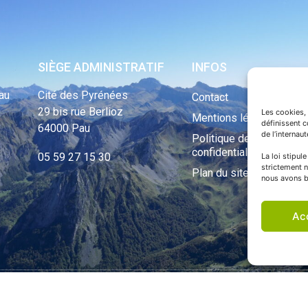
SIÈGE ADMINISTRATIF
INFOS
au
Cité des Pyrénées
Contact
29 bis rue Berlioz
Les cookies, 
Mentions légales
définissent 
64000 Pau
de l’internau
Politique de
confidentialité
05 59 27 15 30
La loi stipul
strictement n
Plan du site
nous avons b
Ac
ht Tous droits réservés © 1970 - 2023 | Une réalisation Happiness -
Agence de