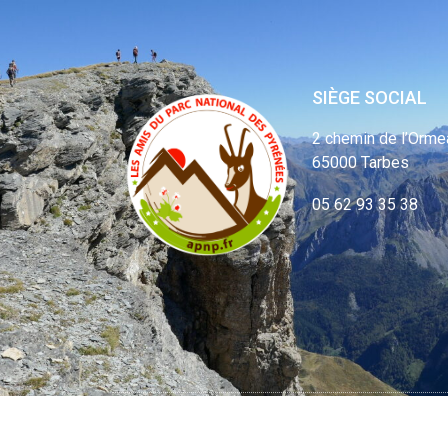
SIÈGE SOCIAL
2 chemin de l’Orme
65000 Tarbes
05 62 93 35 38
© APNP Copyrig