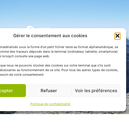
APNP
Gérer le consentement aux cookies
APNP
matérialisés sous la forme d’un petit fichier texte au format alphanumérique, se
Parc national des Pyrénées
comme des traceurs déposés dans le terminal (ordinateur, tablette, smartphone)
te lorsqu’il consulte une page web.
e que nous ne pouvons stocker des cookies sur votre terminal que s’ils sont
écessaires au fonctionnement de ce site. Pour tous les autres types de cookies,
esoin de votre consentement.
cepter
Refuser
Voir les préférences
Politique de confidentialité
 communication