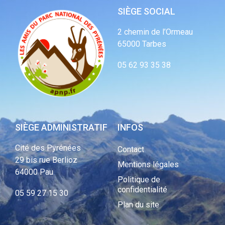
SIÈGE SOCIAL
2 chemin de l’Ormeau
65000 Tarbes
05 62 93 35 38
SIÈGE ADMINISTRATIF
INFOS
Cité des Pyrénées
Contact
29 bis rue Berlioz
Mentions légales
64000 Pau
Politique de
confidentialité
05 59 27 15 30
Plan du site