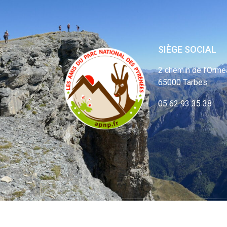
SIÈGE SOCIAL
2 chemin de l’Orme
65000 Tarbes
05 62 93 35 38
© APNP Copyrig