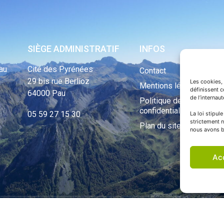
SIÈGE ADMINISTRATIF
INFOS
au
Cité des Pyrénées
Contact
29 bis rue Berlioz
Les cookies, 
Mentions légales
définissent 
64000 Pau
de l’internau
Politique de
confidentialité
05 59 27 15 30
La loi stipul
strictement n
Plan du site
nous avons b
Ac
ht Tous droits réservés © 1970 - 2023 | Une réalisation Happiness -
Agence de