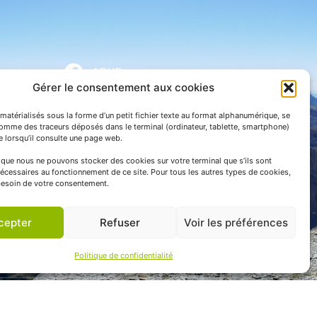
APNP
Gérer le consentement aux cookies
APNP
matérialisés sous la forme d’un petit fichier texte au format alphanumérique, se
Parc national des Pyrénées
comme des traceurs déposés dans le terminal (ordinateur, tablette, smartphone)
te lorsqu’il consulte une page web.
e que nous ne pouvons stocker des cookies sur votre terminal que s’ils sont
écessaires au fonctionnement de ce site. Pour tous les autres types de cookies,
esoin de votre consentement.
cepter
Refuser
Voir les préférences
Politique de confidentialité
 communication