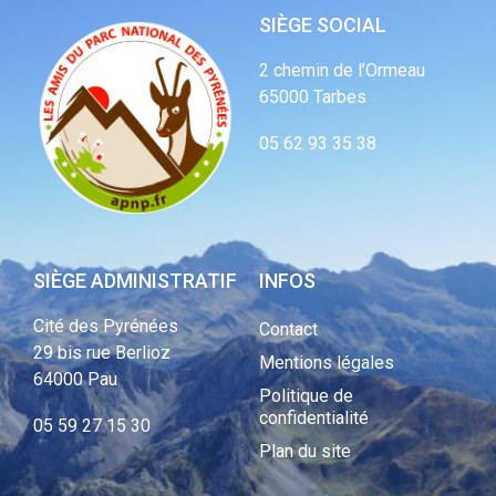
SIÈGE SOCIAL
2 chemin de l’Ormeau
65000 Tarbes
05 62 93 35 38
SIÈGE ADMINISTRATIF
INFOS
Cité des Pyrénées
Contact
29 bis rue Berlioz
Mentions légales
64000 Pau
Politique de
confidentialité
05 59 27 15 30
Plan du site