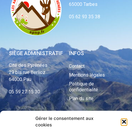
65000 Tarbes
05 62 93 35 38
SIÈGE ADMINISTRATIF
INFOS
Cité des Pyrénées
Contact
29 bis rue Berlioz
Mentions légales
64000 Pau
Politique de
confidentialité
05 59 27 15 30
Plan du site
Gérer le consentement aux
APNP
cookies