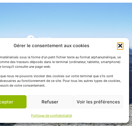
APNP
Gérer le consentement aux cookies
APNP
matérialisés sous la forme d’un petit fichier texte au format alphanumérique, se
Parc national des Pyrénées
comme des traceurs déposés dans le terminal (ordinateur, tablette, smartphone)
te lorsqu’il consulte une page web.
e que nous ne pouvons stocker des cookies sur votre terminal que s’ils sont
écessaires au fonctionnement de ce site. Pour tous les autres types de cookies,
esoin de votre consentement.
cepter
Refuser
Voir les préférences
Politique de confidentialité