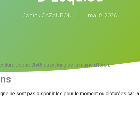
Janick CAZAUBON
mai 8, 2026
erdun.
Départ
7h45
du parking de la mairie d’Idron.
ons
igne ne sont pas disponibles pour le moment ou clôturées car l