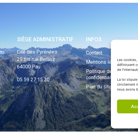
SIÈGE ADMINISTRATIF
INFOS
au
Cité des Pyrénées
Contact
29 bis rue Berlioz
Les cookies, 
Mentions légales
définissent 
64000 Pau
de l’internau
Politique de
confidentialité
05 59 27 15 30
La loi stipul
strictement n
Plan du site
nous avons b
Ac