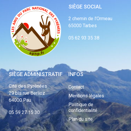
SIÈGE SOCIAL
2 chemin de l’Ormeau
65000 Tarbes
05 62 93 35 38
SIÈGE ADMINISTRATIF
INFOS
Cité des Pyrénées
Contact
29 bis rue Berlioz
Mentions légales
64000 Pau
Politique de
confidentialité
05 59 27 15 30
Plan du site