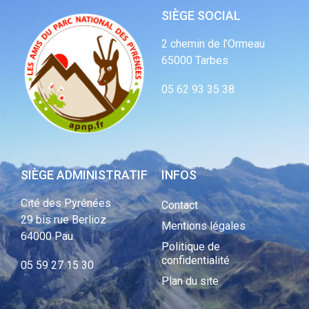
SIÈGE SOCIAL
2 chemin de l’Ormeau
65000 Tarbes
05 62 93 35 38
SIÈGE ADMINISTRATIF
INFOS
Cité des Pyrénées
Contact
29 bis rue Berlioz
Mentions légales
64000 Pau
Politique de
confidentialité
05 59 27 15 30
Plan du site