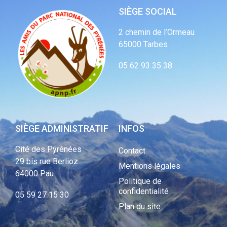
SIÈGE SOCIAL
2 chemin de l’Ormeau
65000 Tarbes
05 62 93 35 38
SIÈGE ADMINISTRATIF
INFOS
Cité des Pyrénées
Contact
29 bis rue Berlioz
Mentions légales
64000 Pau
Politique de
confidentialité
05 59 27 15 30
Plan du site