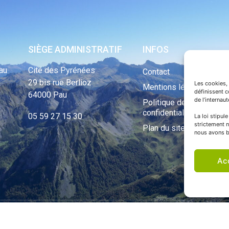
SIÈGE ADMINISTRATIF
INFOS
au
Cité des Pyrénées
Contact
29 bis rue Berlioz
Les cookies, 
Mentions légales
définissent 
64000 Pau
de l’internau
Politique de
confidentialité
05 59 27 15 30
La loi stipul
strictement n
Plan du site
nous avons b
Ac
ht Tous droits réservés © 1970 - 2023 | Une réalisation Happiness -
Agence de