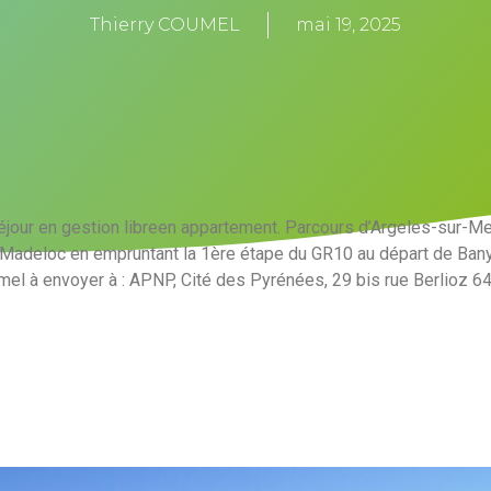
Thierry COUMEL
mai 19, 2025
jour en gestion libreen appartement. Parcours d’Argeles-sur-Mer
r Madeloc en empruntant la 1ère étape du GR10 au départ de Ban
umel à envoyer à : APNP, Cité des Pyrénées, 29 bis rue Berlioz 6