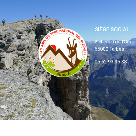
SIÈGE SOCIAL
2 chemin de l’Orme
65000 Tarbes
05 62 93 35 38
© APNP Copyrig