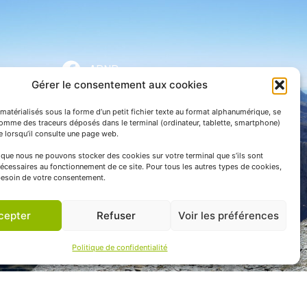
APNP
Gérer le consentement aux cookies
APNP
matérialisés sous la forme d’un petit fichier texte au format alphanumérique, se
Parc national des Pyrénées
comme des traceurs déposés dans le terminal (ordinateur, tablette, smartphone)
te lorsqu’il consulte une page web.
e que nous ne pouvons stocker des cookies sur votre terminal que s’ils sont
écessaires au fonctionnement de ce site. Pour tous les autres types de cookies,
esoin de votre consentement.
cepter
Refuser
Voir les préférences
Politique de confidentialité
 communication