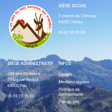
SIÈGE SOCIAL
2 chemin de l’Ormeau
65000 Tarbes
05 62 93 35 38
SIÈGE ADMINISTRATIF
INFOS
Cité des Pyrénées
Contact
29 bis rue Berlioz
Mentions légales
64000 Pau
Politique de
confidentialité
05 59 27 15 30
Plan du site