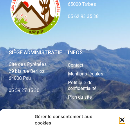
65000 Tarbes
05 62 93 35 38
SIÈGE ADMINISTRATIF
INFOS
Cité des Pyrénées
Contact
29 bis rue Berlioz
Mentions légales
64000 Pau
Politique de
confidentialité
05 59 27 15 30
Plan du site
Gérer le consentement aux
APNP
cookies