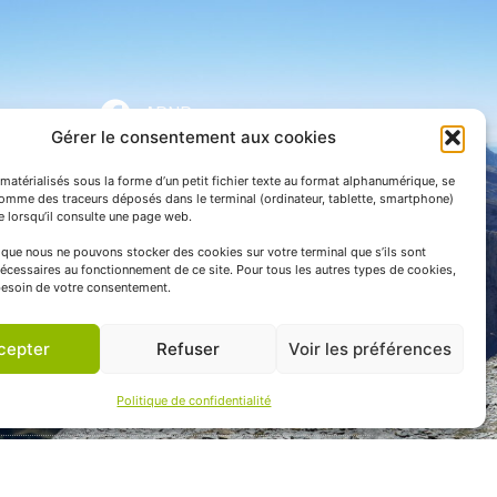
APNP
Gérer le consentement aux cookies
APNP
matérialisés sous la forme d’un petit fichier texte au format alphanumérique, se
Parc national des Pyrénées
comme des traceurs déposés dans le terminal (ordinateur, tablette, smartphone)
te lorsqu’il consulte une page web.
e que nous ne pouvons stocker des cookies sur votre terminal que s’ils sont
écessaires au fonctionnement de ce site. Pour tous les autres types de cookies,
esoin de votre consentement.
cepter
Refuser
Voir les préférences
Politique de confidentialité
 communication