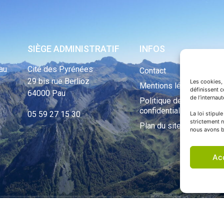
SIÈGE ADMINISTRATIF
INFOS
au
Cité des Pyrénées
Contact
29 bis rue Berlioz
Les cookies, 
Mentions légales
définissent 
64000 Pau
de l’internau
Politique de
confidentialité
05 59 27 15 30
La loi stipul
strictement n
Plan du site
nous avons b
Ac
ht Tous droits réservés © 1970 - 2023 | Une réalisation Happiness -
Agence de