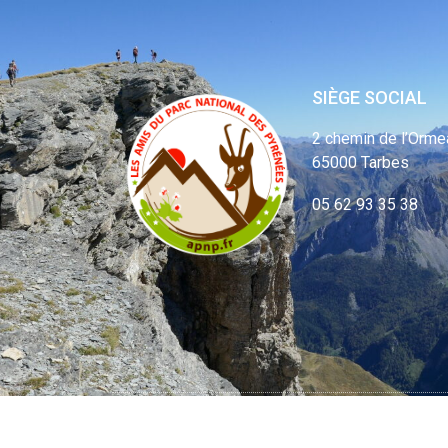
SIÈGE SOCIAL
2 chemin de l’Orme
65000 Tarbes
05 62 93 35 38
© APNP Copyrig