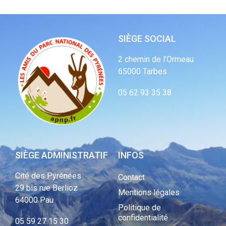
SIÈGE SOCIAL
2 chemin de l’Ormeau
65000 Tarbes
05 62 93 35 38
SIÈGE ADMINISTRATIF
INFOS
Cité des Pyrénées
Contact
29 bis rue Berlioz
Mentions légales
64000 Pau
Politique de
confidentialité
05 59 27 15 30