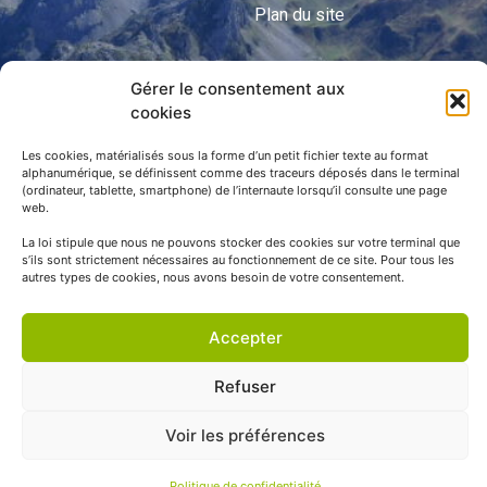
Plan du site
Gérer le consentement aux
APNP
cookies
APNP
Les cookies, matérialisés sous la forme d’un petit fichier texte au format
alphanumérique, se définissent comme des traceurs déposés dans le terminal
Parc national des Pyrénées
(ordinateur, tablette, smartphone) de l’internaute lorsqu’il consulte une page
web.
La loi stipule que nous ne pouvons stocker des cookies sur votre terminal que
s’ils sont strictement nécessaires au fonctionnement de ce site. Pour tous les
autres types de cookies, nous avons besoin de votre consentement.
Accepter
Refuser
© APNP Copyright Tous droits réservés © 1970 - 2023 | Une
Voir les préférences
réalisation Happiness -
Agence de communication
Politique de confidentialité