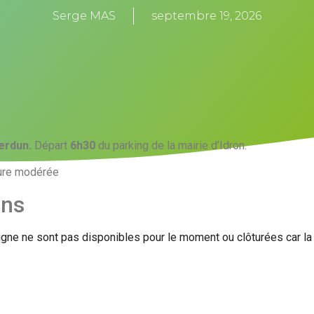
Serge MAS
septembre 19, 2026
erdun.
Départ
6h30
du parking de la mairie d’Idron.
llure modérée
ons
igne ne sont pas disponibles pour le moment ou clôturées car l