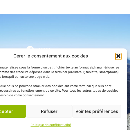
APNP
Gérer le consentement aux cookies
APNP
matérialisés sous la forme d’un petit fichier texte au format alphanumérique, se
Parc national des Pyrénées
comme des traceurs déposés dans le terminal (ordinateur, tablette, smartphone)
te lorsqu’il consulte une page web.
e que nous ne pouvons stocker des cookies sur votre terminal que s’ils sont
écessaires au fonctionnement de ce site. Pour tous les autres types de cookies,
esoin de votre consentement.
cepter
Refuser
Voir les préférences
Politique de confidentialité