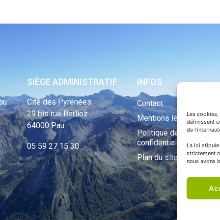
SIÈGE ADMINISTRATIF
INFOS
au
Cité des Pyrénées
Contact
29 bis rue Berlioz
Les cookies, 
Mentions légales
définissent 
64000 Pau
de l’internau
Politique de
confidentialité
05 59 27 15 30
La loi stipul
strictement n
Plan du site
nous avons b
Ac