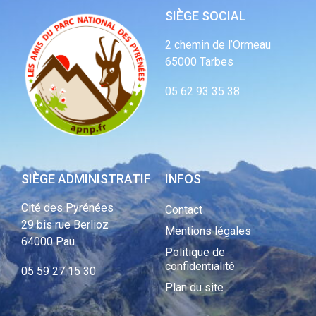
SIÈGE SOCIAL
2 chemin de l’Ormeau
65000 Tarbes
05 62 93 35 38
SIÈGE ADMINISTRATIF
INFOS
Cité des Pyrénées
Contact
29 bis rue Berlioz
Mentions légales
64000 Pau
Politique de
confidentialité
05 59 27 15 30
Plan du site