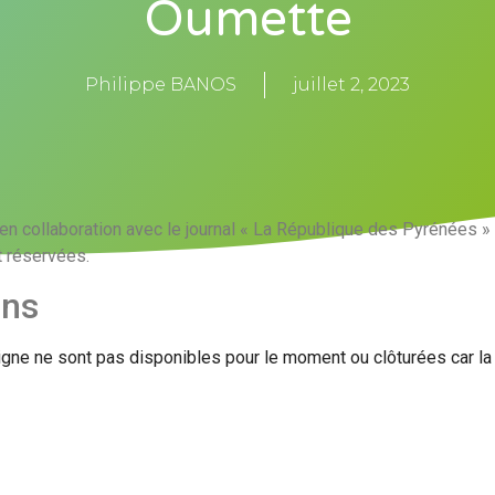
Oumette
Philippe BANOS
juillet 2, 2023
e en collaboration avec le journal « La République des Pyrénées »
 réservées.
ons
igne ne sont pas disponibles pour le moment ou clôturées car l