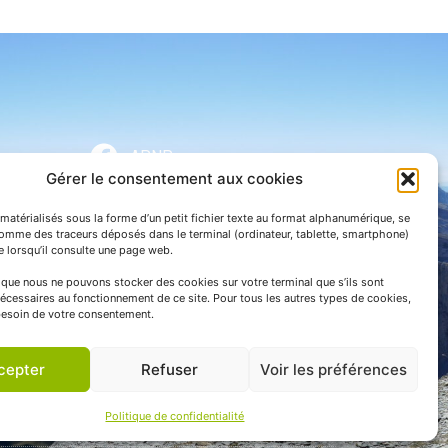
APNP
Gérer le consentement aux cookies
APNP
matérialisés sous la forme d’un petit fichier texte au format alphanumérique, se
Parc national des Pyrénées
comme des traceurs déposés dans le terminal (ordinateur, tablette, smartphone)
te lorsqu’il consulte une page web.
e que nous ne pouvons stocker des cookies sur votre terminal que s’ils sont
écessaires au fonctionnement de ce site. Pour tous les autres types de cookies,
esoin de votre consentement.
cepter
Refuser
Voir les préférences
Politique de confidentialité