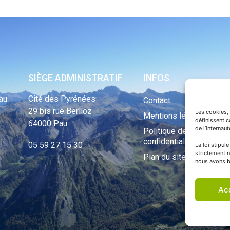
SIÈGE ADMINISTRATIF
INFOS
au
Cité des Pyrénées
Contact
29 bis rue Berlioz
Les cookies, 
Mentions légales
définissent 
64000 Pau
de l’internau
Politique de
confidentialité
05 59 27 15 30
La loi stipul
strictement n
Plan du site
nous avons b
Ac