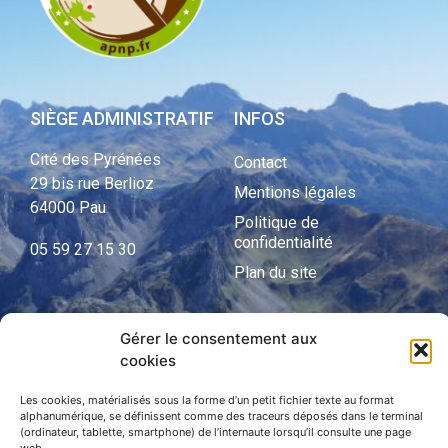
SIÈGE ADMINISTRATIF
INFOS
Cité des Pyrénées
Contact
29 bis rue Berlioz
Mentions légales
64000 Pau
Politique de
confidentialité
05 59 27 15 30
Plan du site
Gérer le consentement aux
APNP
cookies
APNP
Les cookies, matérialisés sous la forme d’un petit fichier texte au format
alphanumérique, se définissent comme des traceurs déposés dans le terminal
Parc national des Pyrénées
(ordinateur, tablette, smartphone) de l’internaute lorsqu’il consulte une page