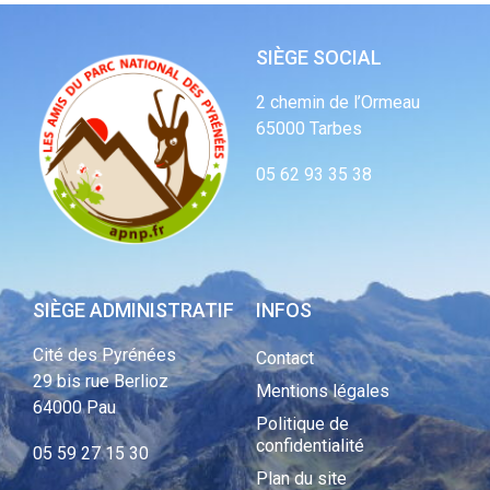
SIÈGE SOCIAL
2 chemin de l’Ormeau
65000 Tarbes
05 62 93 35 38
SIÈGE ADMINISTRATIF
INFOS
Cité des Pyrénées
Contact
29 bis rue Berlioz
Mentions légales
64000 Pau
Politique de
confidentialité
05 59 27 15 30
Plan du site