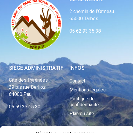
2 chemin de l’Ormeau
65000 Tarbes
05 62 93 35 38
SIÈGE ADMINISTRATIF
INFOS
Cité des Pyrénées
Contact
29 bis rue Berlioz
Mentions légales
64000 Pau
Politique de
confidentialité
05 59 27 15 30
Plan du site