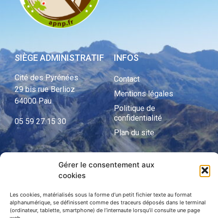
SIÈGE ADMINISTRATIF
INFOS
Cité des Pyrénées
Contact
29 bis rue Berlioz
Mentions légales
64000 Pau
Politique de
confidentialité
05 59 27 15 30
Plan du site
Gérer le consentement aux
APNP
cookies
APNP
Les cookies, matérialisés sous la forme d’un petit fichier texte au format
alphanumérique, se définissent comme des traceurs déposés dans le terminal
Parc national des Pyrénées
(ordinateur, tablette, smartphone) de l’internaute lorsqu’il consulte une page