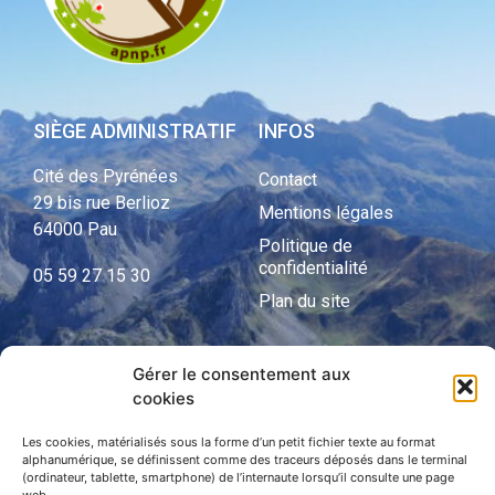
SIÈGE ADMINISTRATIF
INFOS
Cité des Pyrénées
Contact
29 bis rue Berlioz
Mentions légales
64000 Pau
Politique de
confidentialité
05 59 27 15 30
Plan du site
Gérer le consentement aux
APNP
cookies
APNP
Les cookies, matérialisés sous la forme d’un petit fichier texte au format
alphanumérique, se définissent comme des traceurs déposés dans le terminal
Parc national des Pyrénées
(ordinateur, tablette, smartphone) de l’internaute lorsqu’il consulte une page