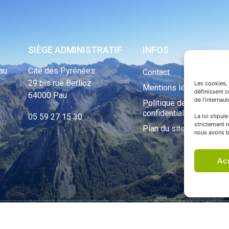
SIÈGE ADMINISTRATIF
INFOS
au
Cité des Pyrénées
Contact
29 bis rue Berlioz
Les cookies, 
Mentions légales
définissent 
64000 Pau
de l’internau
Politique de
confidentialité
05 59 27 15 30
La loi stipul
strictement n
Plan du site
nous avons b
Ac
ht Tous droits réservés © 1970 - 2023 | Une réalisation Happiness -
Agence de