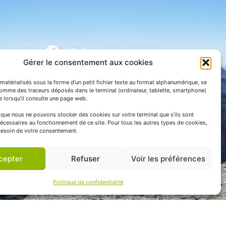
APNP
Gérer le consentement aux cookies
APNP
matérialisés sous la forme d’un petit fichier texte au format alphanumérique, se
Parc national des Pyrénées
comme des traceurs déposés dans le terminal (ordinateur, tablette, smartphone)
te lorsqu’il consulte une page web.
e que nous ne pouvons stocker des cookies sur votre terminal que s’ils sont
écessaires au fonctionnement de ce site. Pour tous les autres types de cookies,
esoin de votre consentement.
cepter
Refuser
Voir les préférences
Politique de confidentialité
 communication