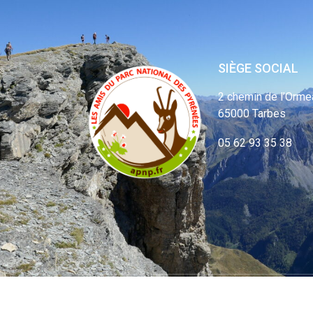
SIÈGE SOCIAL
2 chemin de l’Orme
65000 Tarbes
05 62 93 35 38
© APNP Copyrig