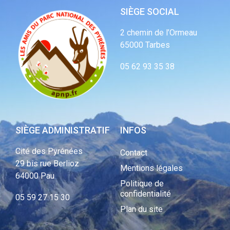
SIÈGE SOCIAL
2 chemin de l’Ormeau
65000 Tarbes
05 62 93 35 38
SIÈGE ADMINISTRATIF
INFOS
Cité des Pyrénées
Contact
29 bis rue Berlioz
Mentions légales
64000 Pau
Politique de
confidentialité
05 59 27 15 30
Plan du site