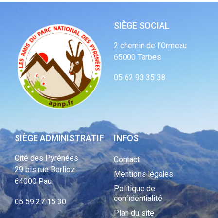
SIÈGE SOCIAL
2 chemin de l’Ormeau
65000 Tarbes
05 62 93 35 38
SIÈGE ADMINISTRATIF
INFOS
Cité des Pyrénées
Contact
29 bis rue Berlioz
Mentions légales
64000 Pau
Politique de
confidentialité
05 59 27 15 30
Plan du site